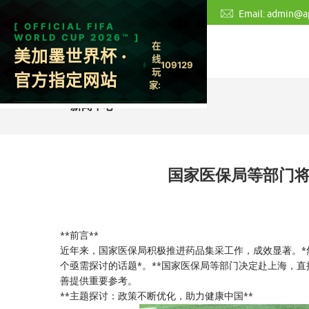
客服热线：0311-9358931
Email:
admin@ap
新闻中心
国家医保局等部门将
**前言**
近年来，国家医保局积极推进药品集采工作，成效显著。
个亟需探讨的话题*。**国家医保局等部门决定赴上海，
善提供重要参考。
**主题探讨：政策不断优化，助力健康中国**