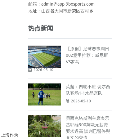
邮箱：admin@app-9bosports.com
地址：山西省大同市新荣区西村乡
热点新闻
【原创】足球赛事周日
002意甲推荐：威尼斯
VS罗马.
2026-05-10
英超：四轮不胜 切尔西
队客场1-1水晶宫队.
2026-05-10
貝西克塔斯副主席表示
基耶薩900萬歐元薪資
要求過高 談判已暫停與
，上海作为
尤文的交流.