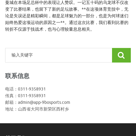
曼城在本场足总杯中的表现让人赞叹。一记五十码的乌龙球不仅改
变了比赛结果，也留下了新的足坛故事。**在这项体育竞技中，无
论是失误还是精彩瞬间，都是足球魅力的一部分，也是为何球迷们
始终热爱这项运动的原因之一**。通过这次比赛，我们看到比赛的
转折不仅源于技战术，也与心理较量息息相关。
联系信息
电话：0311-9358931
传真：0311-9358931
邮箱：admin@app-9bosports.com
地址：山西省大同市新荣区西村乡