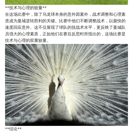
**技术与心理的较量**
在这场比赛中，除了乌龙球本身的意外因素外，战术调整和心理素
质成为曼城逆转胜利的关键。比赛中他们不断调整战术，以最快的
速度回应意外。这不仅展现了球队的技战术水平，更反映了曼城队
员强大的心理素质，正如他们在赛后反思时所指出的，这场比赛是
技术与心理的双重较量。
**结论**