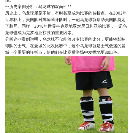
性。
**历史案例分析：乌龙球的双面性**
历史上，乌龙球屡见不鲜，有时甚至成为比赛的转折点。在2002年
世界杯上，美国队对阵葡萄牙队时，一记乌龙球就帮助美国队奠定
了胜局。同样，2018年世界杯克罗地亚对尼日利亚的比赛，一记乌
龙球也成为克罗地亚获胜的重要因素。
分析这些案例说明，乌龙球不仅能够改变比赛的比分，更能够影响
球队的士气。在曼城的此次比赛中，这个乌龙球就是士气低迷的曼
城一个重要的转折点，使他们在比赛后半场中发挥地更加出色。