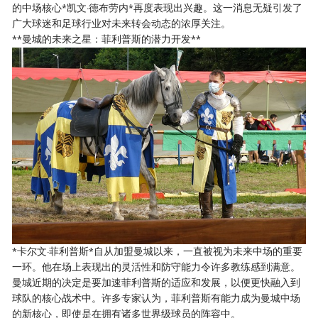
的中场核心*凯文·德布劳内*再度表现出兴趣。这一消息无疑引发了
广大球迷和足球行业对未来转会动态的浓厚关注。
**曼城的未来之星：菲利普斯的潜力开发**
*卡尔文·菲利普斯*自从加盟曼城以来，一直被视为未来中场的重要
一环。他在场上表现出的灵活性和防守能力令许多教练感到满意。
曼城近期的决定是要加速菲利普斯的适应和发展，以便更快融入到
球队的核心战术中。许多专家认为，菲利普斯有能力成为曼城中场
的新核心，即使是在拥有诸多世界级球员的阵容中。