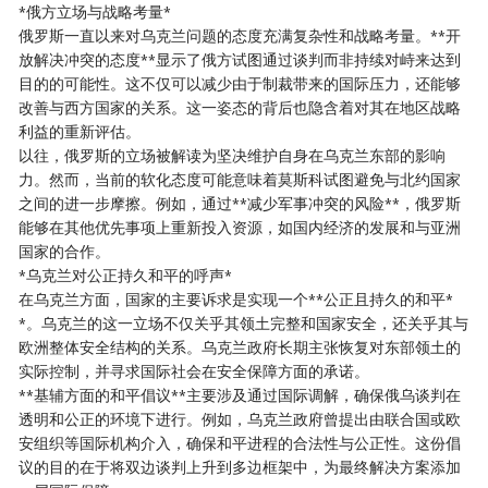
*俄方立场与战略考量*
俄罗斯一直以来对乌克兰问题的态度充满复杂性和战略考量。**开
放解决冲突的态度**显示了俄方试图通过谈判而非持续对峙来达到
目的的可能性。这不仅可以减少由于制裁带来的国际压力，还能够
改善与西方国家的关系。这一姿态的背后也隐含着对其在地区战略
利益的重新评估。
以往，俄罗斯的立场被解读为坚决维护自身在乌克兰东部的影响
力。然而，当前的软化态度可能意味着莫斯科试图避免与北约国家
之间的进一步摩擦。例如，通过**减少军事冲突的风险**，俄罗斯
能够在其他优先事项上重新投入资源，如国内经济的发展和与亚洲
国家的合作。
*乌克兰对公正持久和平的呼声*
在乌克兰方面，国家的主要诉求是实现一个**公正且持久的和平*
*。乌克兰的这一立场不仅关乎其领土完整和国家安全，还关乎其与
欧洲整体安全结构的关系。乌克兰政府长期主张恢复对东部领土的
实际控制，并寻求国际社会在安全保障方面的承诺。
**基辅方面的和平倡议**主要涉及通过国际调解，确保俄乌谈判在
透明和公正的环境下进行。例如，乌克兰政府曾提出由联合国或欧
安组织等国际机构介入，确保和平进程的合法性与公正性。这份倡
议的目的在于将双边谈判上升到多边框架中，为最终解决方案添加