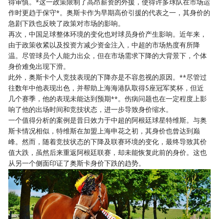
得审慎。*这一政策限制了高昂薪资的外援，使得许多球队在市场运
作时更趋于保守*。奥斯卡作为早期高价引援的代表之一，其身价的
急剧下跌也反映了政策对市场的影响。
再次，中国足球整体环境的变化也对球员身价产生影响。近年来，
由于政策收紧以及投资方减少资金注入，中超的市场热度有所降
温。尽管球员个人能力出众，但在市场需求下降的大背景下，个体
身价难免出现下滑。
此外，奥斯卡个人竞技表现的下降亦是不容忽视的原因。**尽管过
往数年中他表现出色，并帮助上海海港队取得5座冠军奖杯，但近
几个赛季，他的表现未能达到预期**。伤病问题也在一定程度上影
响了他的出场时间和竞技状态，进一步导致身价缩水。
一个值得分析的案例是昔日效力于中超的阿根廷球星特维斯。与奥
斯卡情况相似，特维斯在加盟上海申花之初，其身价也曾达到巅
峰。然而，随着竞技状态的下降及联赛环境的变化，最终导致其价
值大跌，虽然后来重返阿根廷联赛，却未能恢复此前的身价。这也
从另一个侧面印证了奥斯卡身价下跌的趋势。