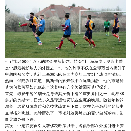
*当年以6000万欧元的转会费从切尔西转会到上海海港，奥斯卡曾
是中超最具影响力的外援之一*。他的到来不仅在全球范围内提升了
中超的知名度，也让上海海港队在国内赛场上尝到了成功的滋味。
然而，伴随岁月流逝，奥斯卡的辉煌似乎在逐渐消散，他的市场价
值为何跌落至如此低点？这其中有几个关键因素值得探究。
首先，球员年龄的增长是导致其身价下滑的重要原因之一。现年30
多岁的奥斯卡，已然步入足球运动员职业生涯的晚期。随着年龄的
增长，球员身体素质和竞技状态难免下降，这在竞争激烈的足坛中
显得格外明显。此种情况下，市场对这类球员的需求自然减弱，进
而导致身价下跌。
其次，中超联赛自引入奢侈税政策以来，各俱乐部在外援引进上变